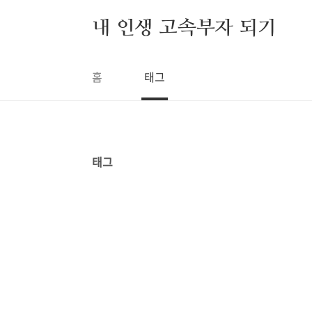
본문 바로가기
내 인생 고속부자 되기
홈
태그
태그