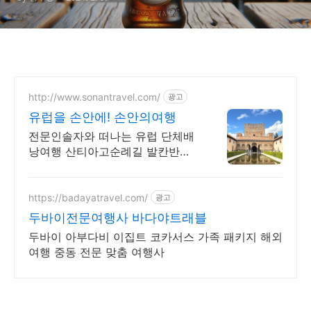
http://www.sonantravel.com/
광고
유럽을 손안에! 손안의여행
전문인솔자와 떠나는 유럽 단체배
낭여행 산티아고순례길 발칸반도
발틱북유럽 지중해여행 유럽을 손
안에! 발칸반도 북유럽 지중해 남
부유럽 동유럽 세미팩제공
https://badayatravel.com/
광고
두바이전문여행사 바다야트래블
두바이 아부다비 이집트 코카서스 가족 패키지 해외
여행 중동 전문 맞춤 여행사