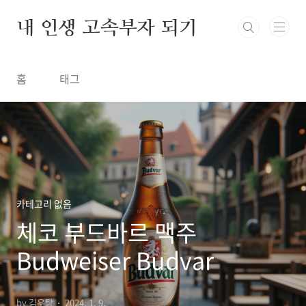
본문 바로가기
내 인생 고속부자 되기
홈
태그
카테고리 없음
체코 부드바르 맥주
Budweiser Budvar
by 김우탕
2024. 1. 9.