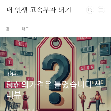
본문 바로가기
내 인생 고속부자 되기
홈
태그
책 리뷰
당신의가격은 틀렸습니다 책
리뷰
by 김우탕
2024. 4. 22.