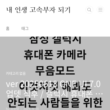
본문 바로가기
내 인생 고속부자 되기
홈
태그
카테고리 없음
ver 20250618 ONE UI 7.0
업뎃 직후 / 갤럭시 휴대폰 카
메라 찰칵소리 안나게 하는법
by 김우탕
2025. 3. 20.